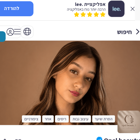
אפליקציית .lee
להורדה
הרבה יותר נוח באפליקציה
חיפוש
הסרת שיער
עיצוב גבות
ריסים
אחר
ציפורניים