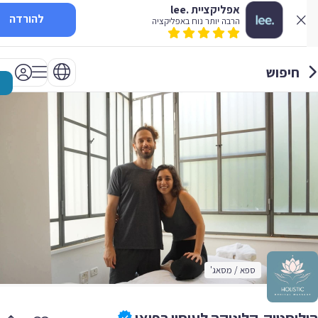
אפליקציית .lee
להורדה
הרבה יותר נוח באפליקציה
חיפוש
ספא / מסאג'