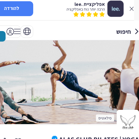
אפליקציית .lee
להורדה
הרבה יותר נוח באפליקציה
חיפוש
פילאטיס