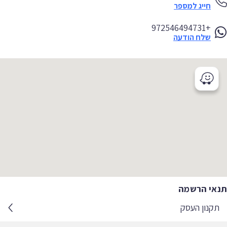
חייג למספר
+972546494731
שלח הודעה
אי הרשמה
קנון העסק