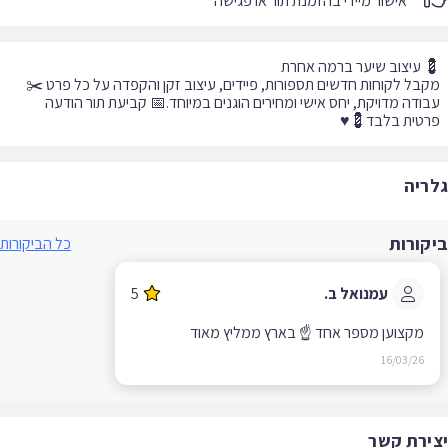
אישור מיידי בהזמנת תור או פגישה
ודה מדויקת, יחס אישי ומחירים הוגנים במיוחד.📅 קביעת תור הודעה
טית בלבד💈♥️
ריה
קורות
כל הביקורות
עמנואל ב.
5
מקצוען מספר אחד ☝️ בארץ ממליץ מאוד
16/03/26
ירת קשר