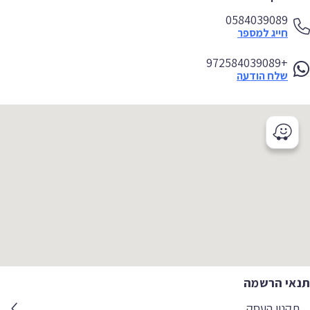
0584039089
חייג למספר
+972584039089
שלח הודעה
אי הרשמה
קנון העסק