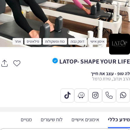
אימון אישי
דופק גבוה
כוח ומשקולות
פילאטיס
אחר
LATOP- SHAPE YOUR LI
טופ - עצב את חייך
 וינרוב, טירת כרמל
דע כללי
אימונים אישיים
לוח שיעורים
מנויים