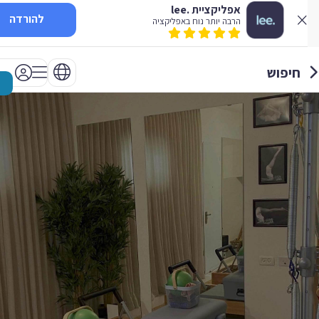
אפליקציית .lee
להורדה
הרבה יותר נוח באפליקציה
חיפוש