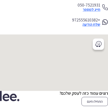
050-7521931
חייג למספר
+972555610382
שלח הודעה
צים עמוד כזה לעסק שלכם?
התחילו חינם