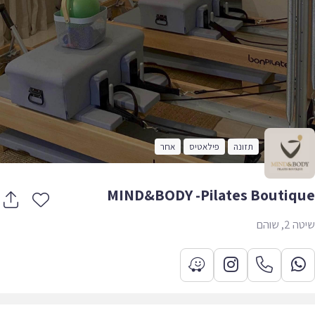
תזונה
פילאטיס
אחר
MIND&BODY -Pilates Boutiq
, שוהם