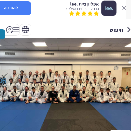
אפליקציית .lee
להורדה
הרבה יותר נוח באפליקציה
חיפוש