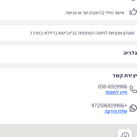
אישור מיידי בהזמנת תור או פגישה
עדון אומנויות לחימה המתמחה בג'יו ג'יטסו ברזילאי במרכז.
ריה
ירת קשר
050-6919906
חייג למספר
+972506919906
שלח הודעה