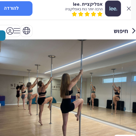
אפליקציית .lee
להורדה
הרבה יותר נוח באפליקציה
חיפוש