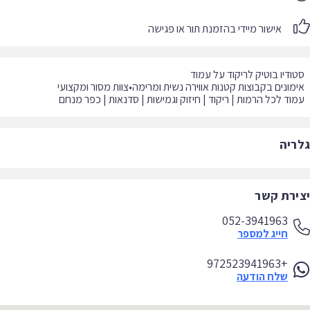
אישור מיידי בהזמנת תור או פגישה
וד לכל הרמות | ריקוד | חיזוק וגמישות | סדנאות | כפר מנחם
ריה
ירת קשר
052-3941963
חייג למספר
+972523941963
שלח הודעה