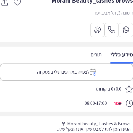
Morani Beauty_lashes bro
, תל אביב-יפו
דע כללי
תורים
לצפייה באירועים שלי בעסק זה
0.0 (0 ביקורות)
סגור
08:00-17:00