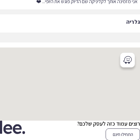
י מזמינה אותך לקליניקה שם הדיוק פוגש את היופי... ❤️
ריה
צים עמוד כזה לעסק שלכם?
התחילו חינם