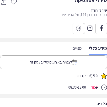
רלי אסתטיקה
לי חדד
חם בגין 144, תל אביב-יפו
דע כללי
מנויים
לצפייה באירועים שלי בעסק זה
5.0 (6 ביקורות)
סגור
08:30-13:00
ריה