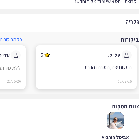
וצתי, יחס אישי וציוד מקיף וחדשני
ריה
קורות
כל הביקורות
טלי ק.
5
עדי ט.
המקום יפה, המורה נהדרת!
ללא פירוט
21/05/26
02/07/26
ות המקום
אביטל הורביץ