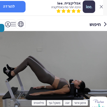
אפליקציית .lee
להורדה
הרבה יותר נוח באפליקציה
חיפוש
אימון אישי
יוגה
משקל גוף
פילאטיס