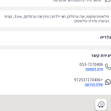
אישור מיידי בהזמנת תור או פגישה
פילאטיס שיקומי, יוגה ערסלים, חוגי ילדים ( מזרן יוגה ערסלים), Ems , קורסי
שרה מדריכי פילאטיס.
ריה
ירת קשר
053-7170406
חייג למספר
+972537170406
שלח הודעה