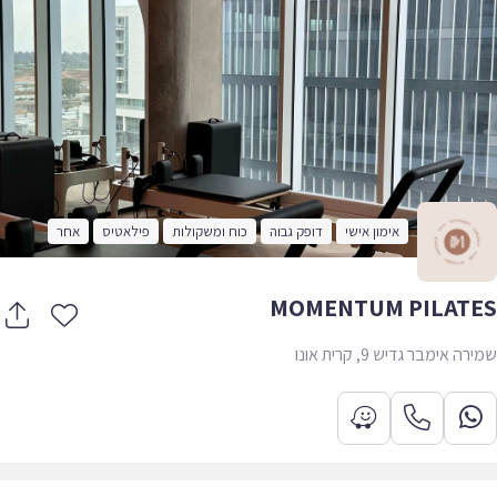
אימון אישי
דופק גבוה
כוח ומשקולות
פילאטיס
אחר
MOMENTUM PILAT
 אימבר גדיש 9, קרית אונו