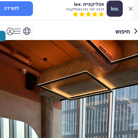
אפליקציית .lee
להורדה
הרבה יותר נוח באפליקציה
חיפוש