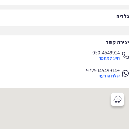
ריה
ירת קשר
050-4549914
חייג למספר
+972504549914
שלח הודעה