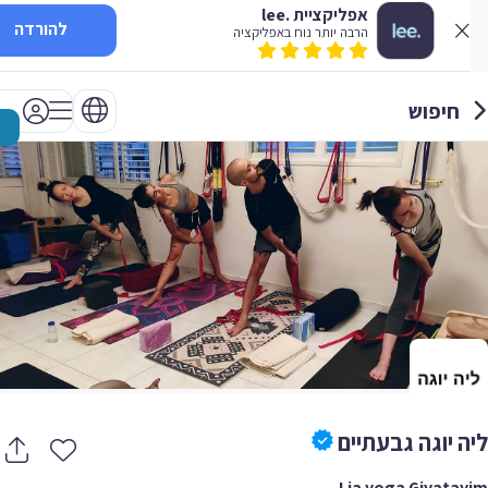
אפליקציית .lee
להורדה
הרבה יותר נוח באפליקציה
חיפוש
ה יוגה גבעתיים
Lia yoga Givata