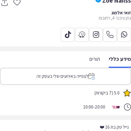
Zoé Nail
י אלמוג
כנר 4, רחובות
דע כללי
תורים
לצפייה באירועים שלי בעסק זה
5.0 (7 ביקורות)
סגור
10:00-20:00