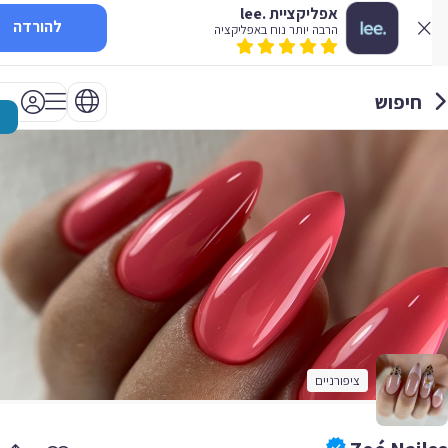
אפליקציית .lee
להורדה
הרבה יותר נוח באפליקציה
חיפוש
ציפורניים