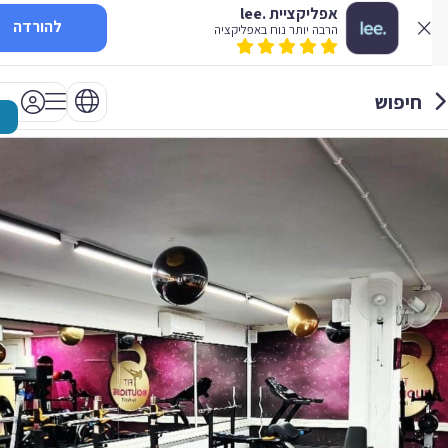
אפליקציית .lee
להורדה
הרבה יותר נוח באפליקציה
חיפוש