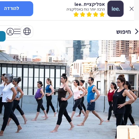
אפליקציית .lee
להורדה
הרבה יותר נוח באפליקציה
חיפוש