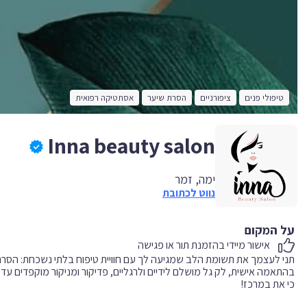
טיפולי פנים
ציפורניים
הסרת שיער
אסתטיקה רפואית
Inna beauty salon
ימה, זמר
נווט לכתובת
על המקום
אישור מיידי בהזמנת תור או פגישה
תני לעצמך את תשומת הלב שמגיעה לך עם חוויית טיפוח בלתי נשכחת: הסרת ש
בהתאמה אישית, לק גל מושלם לידיים ולרגליים, פדיקור ומניקור מוקפדים ע
כי את במרכז!