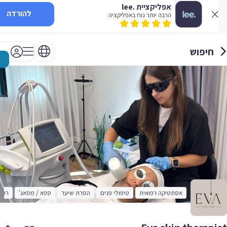
אפליקציית .lee
להורדה
הרבה יותר נוח באפליקציה
חיפוש
אסתטיקה רפואית
טיפולי פנים
הסרת שיער
ספא / מסאג'
רפואה 