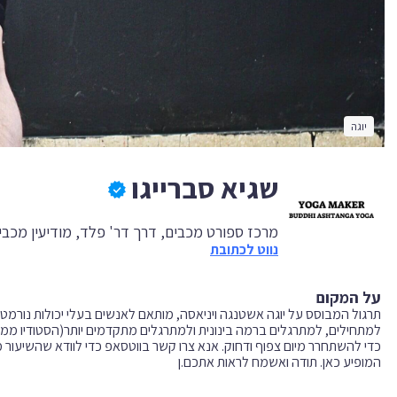
יוגה
שגיא סברייגו
מרכז ספורט מכבים, דרך דר' פלד, מודיעין מכבי
נווט לכתובת
על המקום
תרגול המבוסס על יוגה אשטנגה ויניאסה, מותאם לאנשים בעלי יכולות נורמטיב
למתחילים, למתרגלים ברמה בינונית ולמתרגלים מתקדמים יותר(הסטודיו ממוקם
כדי להשתחרר מיום צפוף ודחוק. אנא צרו קשר בווטסאפ כדי לוודא שהשיעור מ
המופיע כאן. תודה ואשמח לראות אתכם.ן