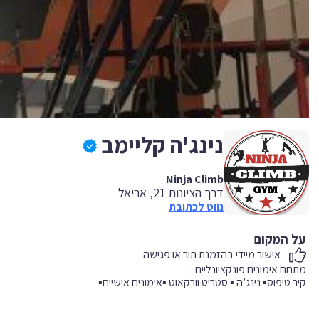
נינג'ה קליימב
Ninja Climb
דרך הציונות 21, אריאל
נווט לכתובת
על המקום
אישור מיידי בהזמנת תור או פגישה
קיר טיפוס▪️ נינג’ה ▪️ סטריט וורקאוט ▪️אימונים אישיים▪️