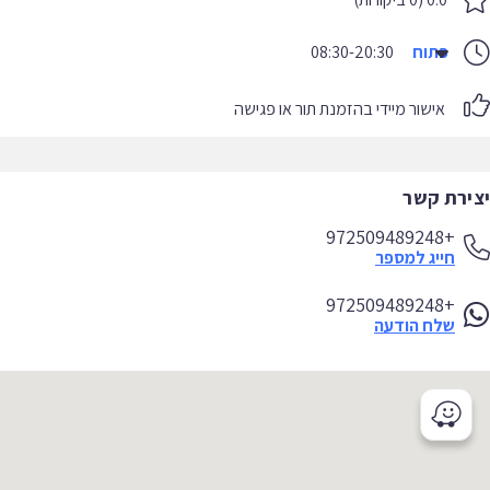
פתוח
08:30-20:30
אישור מיידי בהזמנת תור או פגישה
יצירת קשר
+972509489248
חייג למספר
+972509489248
שלח הודעה