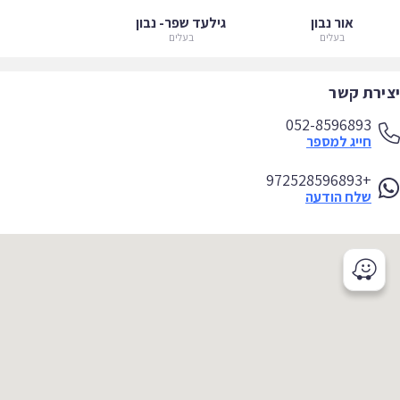
אור נבון
גילעד שפר- נבון
בעלים
בעלים
ירת קשר
052-8596893
חייג למספר
+972528596893
שלח הודעה