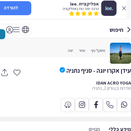
אפליקציית .lee
להורדה
הרבה יותר נוח באפליקציה
חיפוש
משקל גוף
אחר
יוגה
דן אקרו יוגה - סניף נתניה
IDAN ACRO YO
 בן גוריון 2, נתניה
דע כללי
מנויים