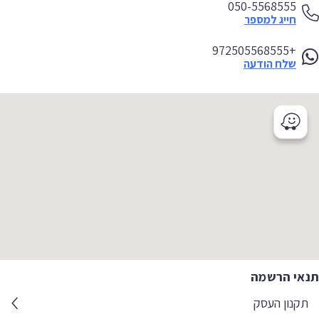
050-5568555
חייג למספר
+972505568555
שלח הודעה
אי הרשמה
קנון העסק