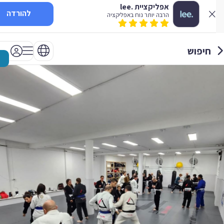
אפליקציית .lee
להורדה
הרבה יותר נוח באפליקציה
חיפוש