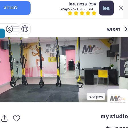
אפליקציית .lee
להורדה
הרבה יותר נוח באפליקציה
חיפוש
אימון אישי
my stud