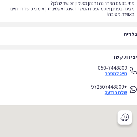
יגה בפניכן את מהפכת הכושר האינטראקטיבית | אימוני כושר חוויתיים
ווירת מסיבה!
ריה
ירת קשר
050-7448809
חייג למספר
+972507448809
שלח הודעה