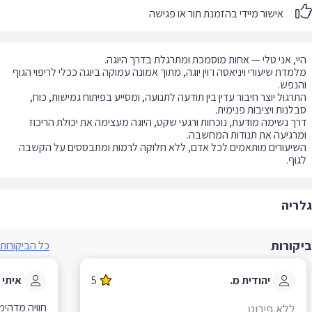
אישור מיידי בהזמנת תור או פגישה
מדת שיעורי ויניאסה ו־וין יוגה, מתוך אמונה עמוקה ביוגה ככלי לריפוי הגוף
רגול יוצר חיבור עדין בין תודעה לתנועה, ומסייע בפיתוח גמישות, כוח,
ך נשימה מודעת, נוכחות ורגעי שקט, היוגה מעצימה את יכולת הריכוז
יעורים מותאמים לכל אדם, ללא חלוקה לרמות ומתבססים על הקשבה
וף.
ריה
קורות
כל הביקורות
יהודית מ.
5
איתי א.
חוויה מדהימה 
ללא פירוט