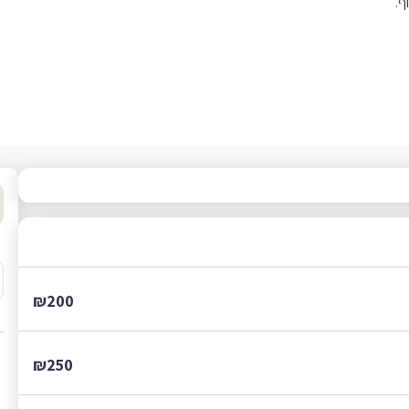
ף.
₪200
₪250