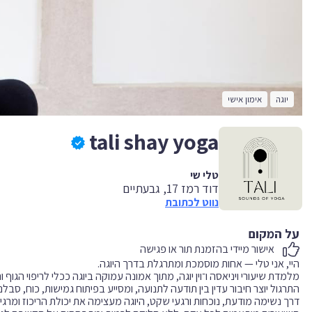
יוגה
אימון אישי
tali shay yoga
טלי שי
דוד רמז 17, גבעתיים
נווט לכתובת
על המקום
אישור מיידי בהזמנת תור או פגישה