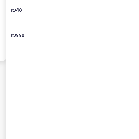
₪40
₪550