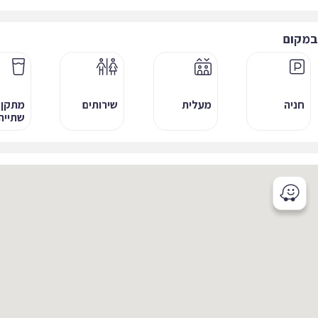
קום
חניה
מעלית
שירותים
מתקן
שתייה