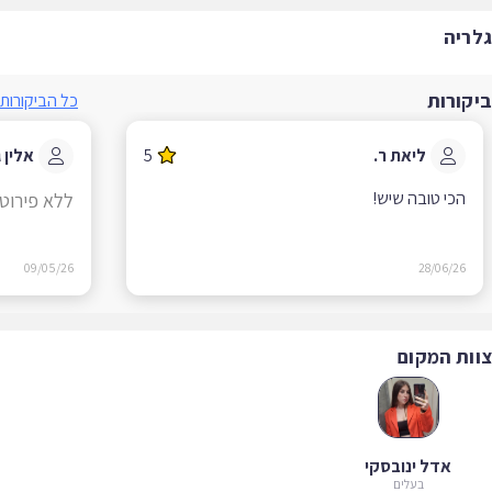
ריה
קורות
כל הביקורות
ליאת ר.
5
אלין ג.
הכי טובה שיש!
ללא פירוט
09/05/26
28/06/26
ות המקום
אדל ינובסקי
בעלים