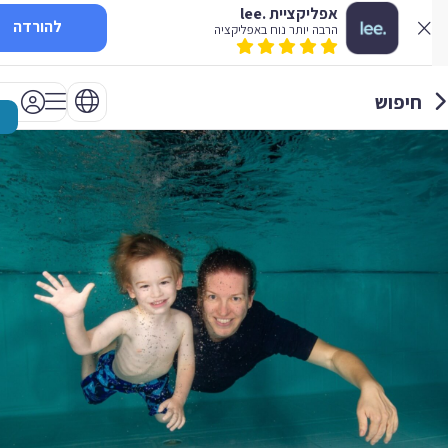
אפליקציית .lee
להורדה
הרבה יותר נוח באפליקציה
חיפוש