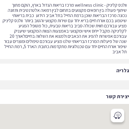
וולנס קליניק - wellness clinic מרכז בריאות הגדול בארץ, הוקם מתוך
תוף פעולה בין רופאים מקצועים בתחום לבין רפואה אלטרנטיבית ותזונה
ונה מרכז הבריאות שוכן ברמת החייל בתל אביב הידוע כבית בריאותי
טמע בכם אורח חיים בריא יחד עם שירות מקצועי והטוב ביותר וולנס קליניק
יע עבורכם חווית שכולה סביב בריאות טבעית, כול מטופל המגיע
ליניקה מקבל ייחס אישי ומקצועי באמצעות הצוות המקצועי שיעניק
עבורכם אפשרות להפיג את הכאבים ולמצוא את השלווה בחייםלאורך 20
ה של פיעלות המרכז הבריאותי שלנו מציע עבורכם טיפולים ומוצרים עבור
שיפור אורח החיים יחד עם טכנולוגיות מתקדמות.כתובת: הארד 5, רמת החייל
 אביב
ריה
ירת קשר