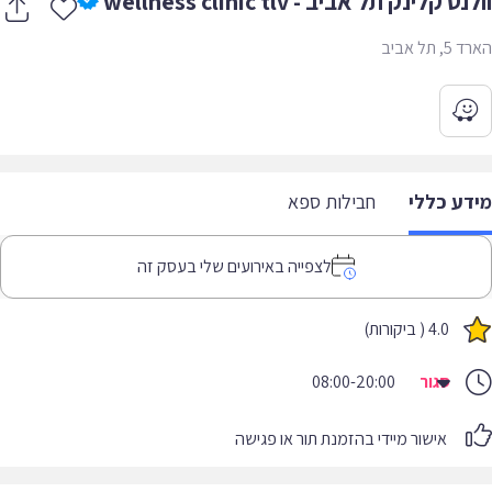
ס קלינק תל אביב - wellness clinic tlv
 תל אביב
דע כללי
חבילות ספא
לצפייה באירועים שלי בעסק זה
4.0 ( ביקורות)
סגור
08:00-20:00
אישור מיידי בהזמנת תור או פגישה