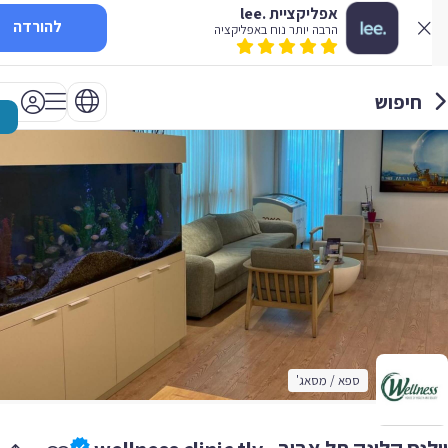
אפליקציית .lee
להורדה
הרבה יותר נוח באפליקציה
חיפוש
ספא / מסאג'