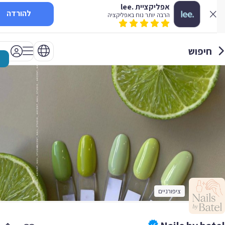
אפליקציית .lee
להורדה
הרבה יותר נוח באפליקציה
חיפוש
ציפורניים