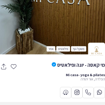
משקל גוף
פילאטיס
אחר
 קאסה - יוגה ופילאטיס
Mi casa- yoga & pila
דה, אור יהודה