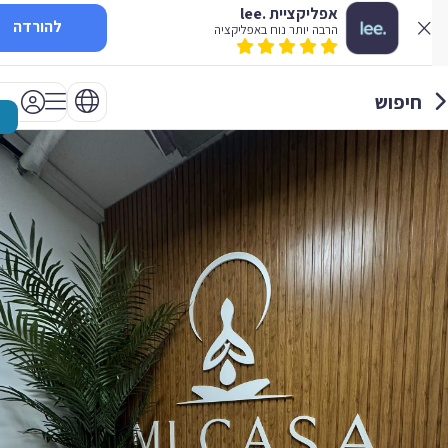
אפליקציית .lee
להורדה
הרבה יותר נוח באפליקציה
חיפוש