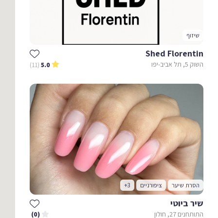
שיזוף
Shed Florentin
השוק 5, תל אביב-יפו
(11)
5.0
הסרת שיער
ציפורניים
+3
שיר ביוטי
התותחנים 27, חולון
(0)