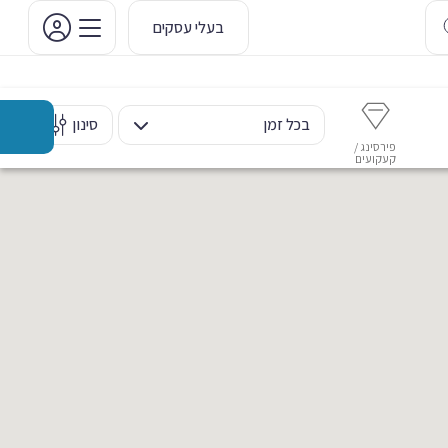
בעלי עסקים
בכל זמן
סינון
פירסינג /
איפור קבוע
איפור ערב
אסתטיקה דנטלית
מ
קעקועים