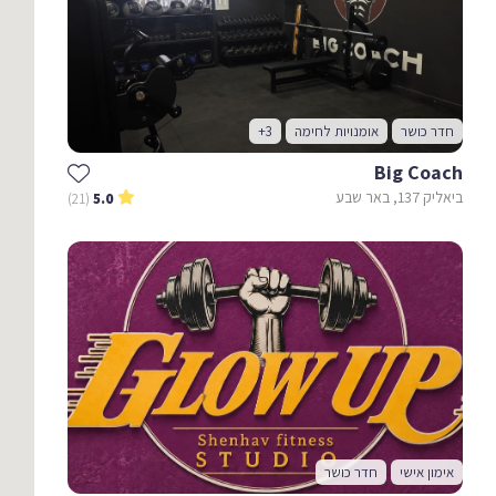
חדר כושר
אומנויות לחימה
+3
Big Coach
ביאליק 137, באר שבע
(21)
5.0
אימון אישי
חדר כושר