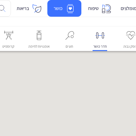
ומלצים
טיפוח
כושר
בריאות
פק גבוה
חדר כושר
חוגים
אומנויות לחימה
קרוספיט