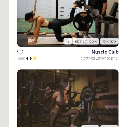
אימון אישי
אומנויות לחימה
+2
Muscle Club
יצחק נפחא 20, באר שבע
(356)
4.9