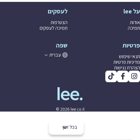
לעסקים
ת
הצטרפות
ה
תמיכה לעסקים
יות
שפה
עברית
 שימוש
יות פרטיות
ת נגישות
© 2026 lee co il
בכל זמן