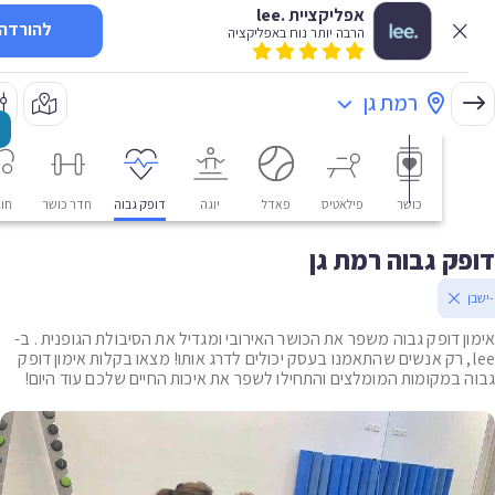
אפליקציית .lee
להורדה
הרבה יותר נוח באפליקציה
רמת גן
כושר
פילאטיס
פאדל
יוגה
דופק גבוה
חדר כושר
חוגים
ק גבוה רמת גן
ן דופק גבוה משפר את הכושר האירובי ומגדיל את הסיבולת הגופנית . ב-
le, רק אנשים שהתאמנו בעסק יכולים לדרג אותו! מצאו בקלות אימון דופק
 במקומות המומלצים והתחילו לשפר את איכות החיים שלכם עוד היום!