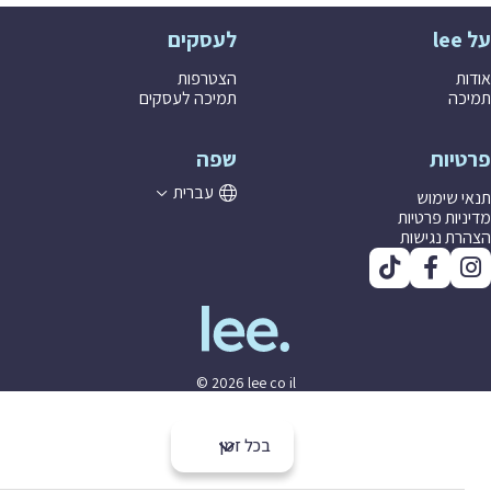
לעסקים
ת
הצטרפות
ה
תמיכה לעסקים
יות
שפה
עברית
 שימוש
יות פרטיות
ת נגישות
© 2026 lee co il
בכל זמן