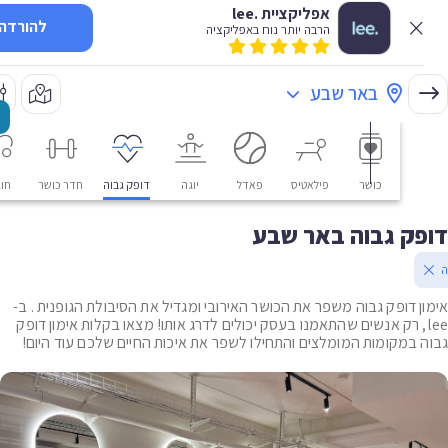
אפליקציית .lee
להורדה
הרבה יותר נוח באפליקציה
באר שבע
כושר
פילאטיס
פאדל
יוגה
דופק גבוה
חדר כושר
חוגים
ק גבוה באר שבע
ן דופק גבוה משפר את הכושר האירובי ומגדיל את הסיבולת הגופנית . ב-
le, רק אנשים שהתאמנו בעסק יכולים לדרג אותו! מצאו בקלות אימון דופק
 במקומות המומלצים והתחילו לשפר את איכות החיים שלכם עוד היום!