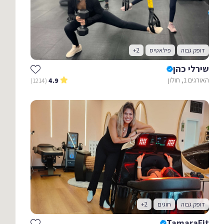
דופק גבוה
פילאטיס
+2
שירלי כהן
האורגים 1, חולון
(1214)
4.9
דופק גבוה
חוגים
+2
TamaraFit