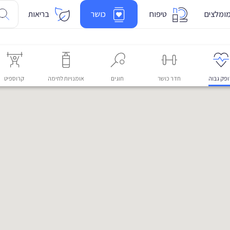
ומלצים
טיפוח
כושר
בריאות
פק גבוה
חדר כושר
חוגים
אומנויות לחימה
קרוספיט