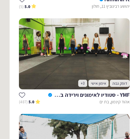
יהושע רבינוביץ 11, חולון
(5)
5.0
דופק גבוה
אימון אישי
+3
YMF - סטודיו לאימונים וירידה במשקל
אהוד קינמון, בת ים
(487)
5.0