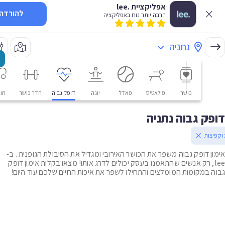
אפליקציית .lee
להורדה
הרבה יותר נוח באפליקציה
נתניה
כושר
פילאטיס
פאדל
יוגה
דופק גבוה
חדר כושר
חוגים
ק גבוה נתניה
צות
ן דופק גבוה משפר את הכושר האירובי ומגדיל את הסיבולת הגופנית . ב-
le, רק אנשים שהתאמנו בעסק יכולים לדרג אותו! מצאו בקלות אימון דופק
 במקומות המומלצים והתחילו לשפר את איכות החיים שלכם עוד היום!