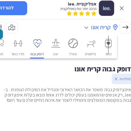
אפליקציית .lee
להורדה
הרבה יותר נוח באפליקציה
קרית אונו
כושר
פילאטיס
פאדל
יוגה
דופק גבוה
חדר כושר
חוגים
ק גבוה קרית אונו
ות
ן דופק גבוה משפר את הכושר האירובי ומגדיל את הסיבולת הגופנית . ב-
le, רק אנשים שהתאמנו בעסק יכולים לדרג אותו! מצאו בקלות אימון דופק
 במקומות המומלצים והתחילו לשפר את איכות החיים שלכם עוד היום!