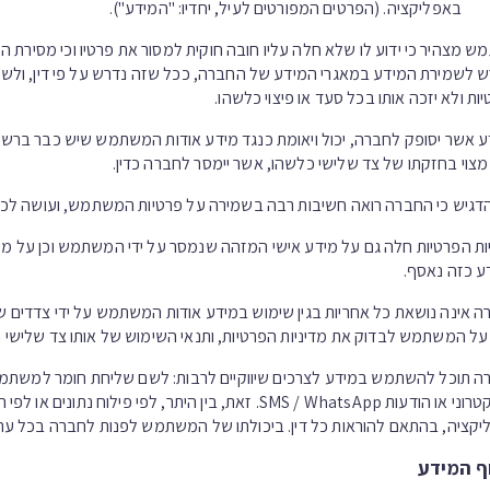
באפליקציה. (הפרטים המפורטים לעיל, יחדיו: "המידע").
 מצהיר כי ידוע לו שלא חלה עליו חובה חוקית למסור את פרטיו וכי מסירת
 לשמירת המידע במאגרי המידע של החברה, ככל שזה נדרש על פי דין, ולשי
ות ולא יזכה אותו בכל סעד או פיצוי כלשהו.
 אשר יסופק לחברה, יכול ויאומת כנגד מידע אודות המשתמש שיש כבר ברשות
צוי בחזקתו של צד שלישי כלשהו, אשר יימסר לחברה כדין.
דגיש כי החברה רואה חשיבות רבה בשמירה על פרטיות המשתמש, ועושה לכן
ות הפרטיות חלה גם על מידע אישי המזהה שנמסר על ידי המשתמש וכן על
 כזה נאסף.
 אינה נושאת כל אחריות בגין שימוש במידע אודות המשתמש על ידי צדדים 
ל המשתמש לבדוק את מדיניות הפרטיות, ותנאי השימוש של אותו צד שלישי חי
 תוכל להשתמש במידע לצרכים שיווקיים לרבות: לשם שליחת חומר למשתמש 
האלקטרוני או הודעות SMS / WhatsApp. זאת, בין הית
קציה, בהתאם להוראות כל דין. ביכולתו של המשתמש לפנות לחברה בכל עת 
ף המידע