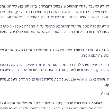
מידע שיועבר על ידי המשתמש, נבקש להבהיר כי בזמן השימוש של המשתמש 
אותו אישית ואינו נשמר ביחד עם פרטיו, כגון שירותים בהם התעניין, העמוד
וש בו ייעשה בהתאם לאמור במדיניות פרטיות זו, בהתאם לתנאי השימוש, ובהת
תו למדיניות הפרטיות כמפורט במסמך זה, המשתמש מסכים לביצוע התיעוד
נדרש על פי דין, הנתונים שנאספו אודות המשתמש יישמרו במאגר המידע של 
ות שהותקנו מכוחו.
 זכאי לעיין במידע לגביו המוחזק במאגר מידע. אדם שעיין במידע שעליו ומצא 
 לתקן את המידע או למחקו. פנייה כזאת יש להפנות אל החברה באמצעות המ
נעשה שימוש ב- Google Analyticsלטובת מדידת כמות כניס
).
“Cookie” הוא קובץ טקסט קטן אשר מועבר למכשירו של המשתמש על י