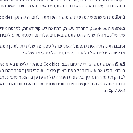
במהירות וביעילות כאשר הוא חוזר ומשתמש באילו מהשירותים וכאשר הינו
בהסכמת המשתמש למדיניות שימוש זו הינו מתיר לחברה להתקין Cookies על גבי מכשירו, להשתמש במידע האגור ב-Cookies, ולזהותו על פיה.
באמצעות Cookies, החברה עשויה, בהתאם לשיקול דעתה, לפר
שלישי"). במהלך שימוש המשתמש באתרים אלו ייתכן וייאסף מידע לגביו ו
החברה אינה אחראית לתפעול האתרים של ספקי צד שלישי או לתוכן המוצע 
מדיניות הפרטיות של כל אחד מהאתרים של ספקי צד שלישי.
במידה והמשתמש יעדיף לחסום קבצי s
בו הוא יבקש את אישורו בכל פעם באופן פרטני, או לחילופין לסרב להם בא
הדבר יהווה פגיעה במתן שירותים ונתונים אחרים אודות העדפותיו והרגלי ה
האפליקציה.