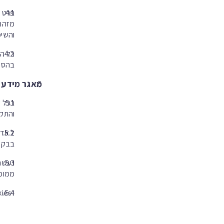
פרט ל
מזהה 
והשימ
בהסכמ
מאגר מידע
ככל ש
והתקנ
ל אדם
בבקשה
ממומן
: Cookies