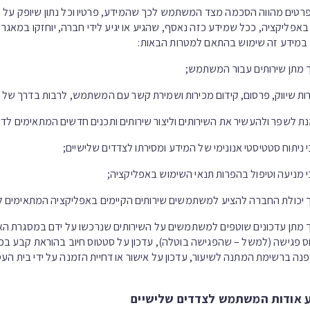
רטים מהווה הסכמה מצד המשתמש לכך שהמידע, פרטיו וכל נתון שיופק על 
פליקציה, ככל שמידע כזה נאסף, שהגיע או יגיע לידי חברה, יוחזקו במאגר מ
ה במידע זה שימוש בהתאם למטרות הבאות:
 מתן שירותים עבור המשתמש;
ת שיווק, פרסום, קידום מכירות ושמירת קשר עם המשתמש, לרבות בדרך של ד
ת לשפר ולהעשיר את השירותים וליצור שירותים ותכנים חדשים המתאימים לדרי
 ניתוח סטטיסטי אנונימי של המידע ומסירתו לצדדים שלישיים;
 מניעה וטיפול בהפרות תנאי השימוש באפליקציה;
 יכולת החברה להציע למשתמשים שירותים הקיימים באפליקציה המתאימים ל
 מתן עדכונים שוטפים למשתמשים על השירותים שנרכשו על ידם במסגרת האפל
 פגישה (למשל – שהפגישה בוטלה), עדכון על סטטוס חיוב בהוראת קבע בכרט
ה ברשימת המתנה לשיעור, עדכון על אישור או דחיית הזמנה על ידי בית הע
דע אודות המשתמש לצדדים שלישיים