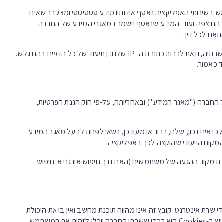
בשירותי האפליקציה נאסף אודותיו מידע סטטיסטי ומצטבר שאינו
ים בהם צפה ועוד. המידע שנאסף יישמר במאגרי המידע של החברה
אם לכל דין.
כל המידע שנקלט ממכשירו של המשתמש מתועד על ידי החברה באופן אוטומטי בשרתיה, וזאת לרבות כתובת ה- IP שלו וכן תיעוד של כל הדפים בהם גלש.
 כאמור.
החברה ("מאגר המידע") ובאחריותה, על-פי חוק הגנת הפרטיות,
כי אינו נכון, שלם, ברור או מעודכן, רשאי לפנות לבעל מאגר המידע
קום הייעודי שהוקצה לכך באפליקציה.
ות לדפי העסק, מדידת מקור ההגעה של משתמשים (האם דרך חיפוש אורגני או חיפוש
די שרת אינטרנט. קובץ זה אינו מהווה תוכנת מחשב ואין בו את היכולת
לקרוא את המידע המצוי בו, או לבצע פעילות כלשהי על גביו. מטרת השימוש ב-Cookies היא בכדי ששרתי החברה יוכלו לזהות את המשתמש