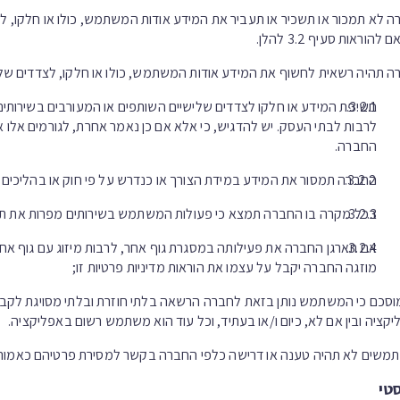
 לא תמכור או תשכיר או תעביר את המידע אודות המשתמש, כולו או חלקו, 
הוראות סעיף 3.2 להלן.
 תהיה רשאית לחשוף את המידע אודות המשתמש, כולו או חלקו, לצדדים שלי
חשיפת המידע או חלקו לצדדים שלישיים השותפים או המעורבים בשירות
לרבות לבתי העסק. יש להדגיש, כי אלא אם כן נאמר אחרת, לגורמים אל
החברה.
החברה תמסור את המידע במידת הצורך או כנדרש על פי חוק או בהליכים 
בכל מקרה בו החברה תמצא כי פעולות המשתמש בשירותים מפרות את תנאי
אם תארגן החברה את פעילותה במסגרת גוף אחר, לרבות מיזוג עם גוף אחר 
מוזגה החברה יקבל על עצמו את הוראות מדיניות פרטיות זו;
וסכם כי המשתמש נותן בזאת לחברה הרשאה בלתי חוזרת ובלתי מסויגת לקב
קציה ובין אם לא, כיום ו/או בעתיד, וכל עוד הוא משתמש רשום באפליקציה.
שים לא תהיה טענה או דרישה כלפי החברה בקשר למסירת פרטיהם כאמור וה
טי