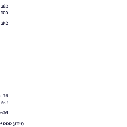
החברה
בהתאם ל
החברה
עוד מ
האפלי
למשתמ
מידע סטטיס