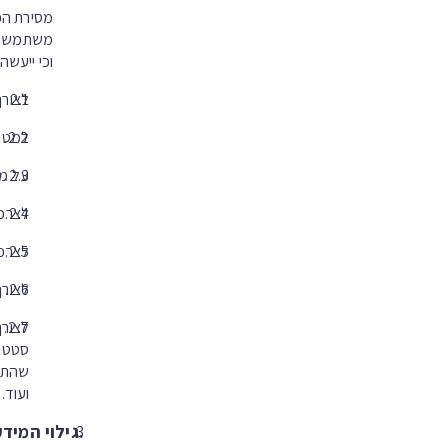
מסירת הפ
משתמש בא
וכי ייעש
לצורך
למטרו
על מנ
לצרכי
לצרכי
לצורך
לצורך
סטטוס
שהתפנ
ועוד.
.גילוי המי