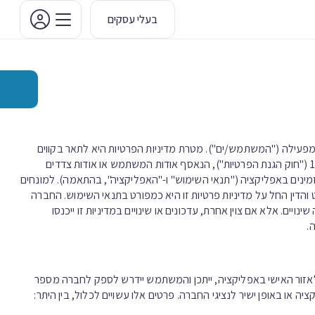
בעלי עסקים
מפעילה ("המשתמש/ים"). מטרת מדיניות הפרטיות היא לתאר בקווים
כלליים את האופן בו פועלת החברה בקשר עם מידע, כהגדרתו בחוק הגנת הפרטיות התשמ"א-1981 ("חוק הגנת הפרטיות"), הנאסף אודות המשתמש או אודות צדדים
מינים באפליקציה ("תנאי השימוש" ו-"האפליקציה", בהתאמה). למונחים
הדין החל על מדיניות פרטיות זו היא כמפורט בתנאי השימוש. החברה
ים. אלא אם צוין אחרת, עדכונים או שינויים במדיניות זו ייכנסו
.
אזור האישי באפליקציה, ייתכן והמשתמש יידרש לספק לחברה מספר
 או באופן ישיר לנציגי החברה. פרטים אלו עשויים לכלול, בין היתר: