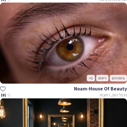
ציפורניים
ריסים
+1
Noam-House Of Beauty
הרצל 163, רחובות
(0)