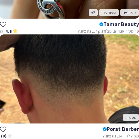
ציפורניים
איפור ערב
+2
Tamar Beauty
פרופסור אברהם פצ'ורניק 17, נס ציונה
(8)
4.6
מספרה
Porat Barber
משה לרר 14, נס ציונה
(0)