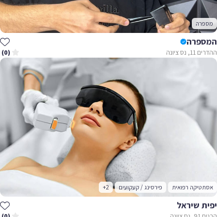
מספרה
המספרה
ההדרים 11, נס ציונה
(0)
אסתטיקה רפואית
פירסינג / קעקועים
+2
יפית שיראל
הבנים 91, נס ציונה
(0)