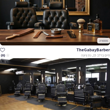
מספרה
TheGabayBarber
חיים ברלב 15, נס ציונה
(0)