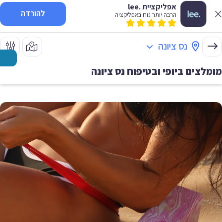
אפליקציית .lee
להורדה
הרבה יותר נוח באפליקציה
נס ציונה
מומלצים ביופי ובטיפוח
נס ציונה