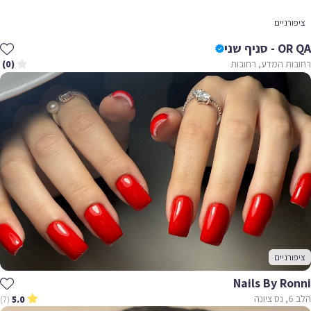
ציפורניים
OR QA - סניף שני
רחובות המדע, רחובות
(0)
ציפורניים
Nails By Ronni
הלב 6, נס ציונה
(7)
5.0