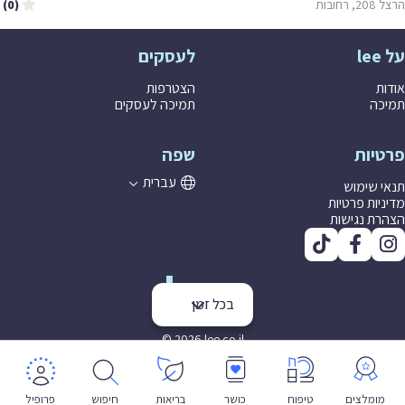
הרצל 208, רחובות
(0)
על lee
לעסקים
אודות
הצטרפות
תמיכה
תמיכה לעסקים
פרטיות
שפה
עברית
תנאי שימוש
מדיניות פרטיות
הצהרת נגישות
בכל זמן
© 2026 lee co il
מומלצים
טיפוח
כושר
בריאות
חיפוש
פרופיל