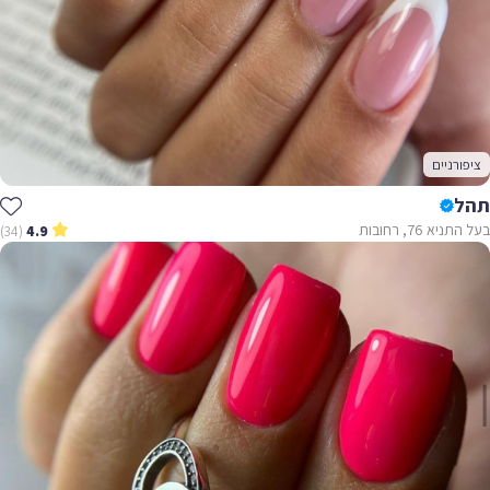
ציפורניים
תהל
בעל התניא 76, רחובות
(34)
4.9