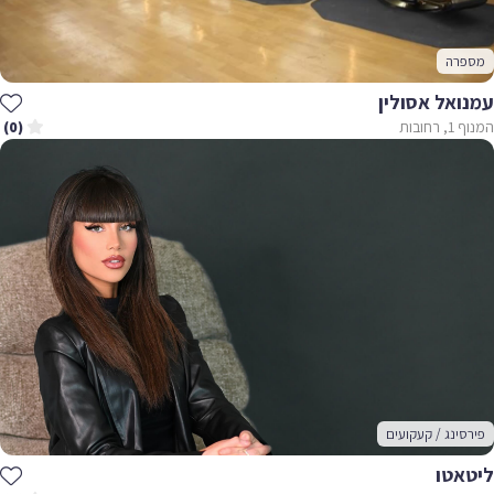
מספרה
עמנואל אסולין
המנוף 1, רחובות
(0)
פירסינג / קעקועים
ליטאטו