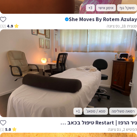
משקל גוף
אימון אישי
+3
She Moves By Rotem Azulay
סנונית 18, נס ציונה
(32)
4.9
רפואה משלימה
ספא / מסאג'
+1
ניר הרפז | Restart טיפול בכאב - עיסוי רפואי וארומתרפיה
הפטיש 2, נס ציונה
(1)
5.0