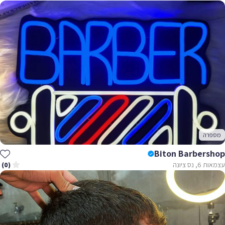
מספרה
Biton Barbershop
עצמאות 6, נס ציונה
(0)