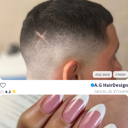
מספרה
עיצוב גבות
A.G HairDesign
חיים ברלב 15, נס ציונה
(5)
4.2