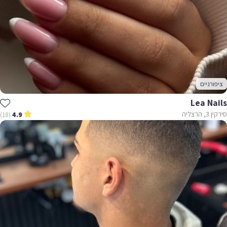
ציפורניים
Lea Nails
סירקין 3, הרצליה
(18)
4.9