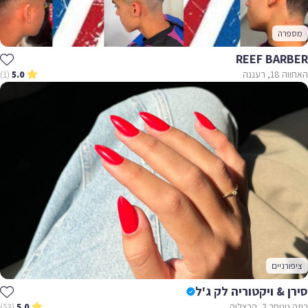
מספרה
REEF BARBER
האחווה 18, רעננה
(1)
5.0
ציפורניים
סירן & ויקטוריה לק ג'ל
רוזה גינוסר 2, הרצליה
(53)
5.0