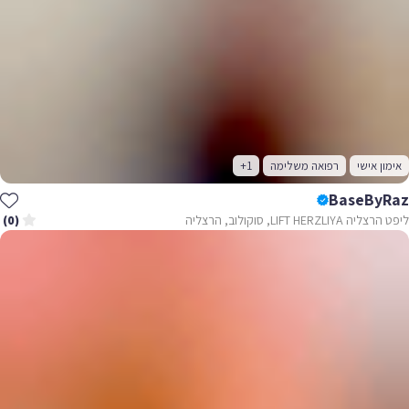
אימון אישי
רפואה משלימה
+1
BaseByRaz
ליפט הרצליה LIFT HERZLIYA, סוקולוב, הרצליה
(0)