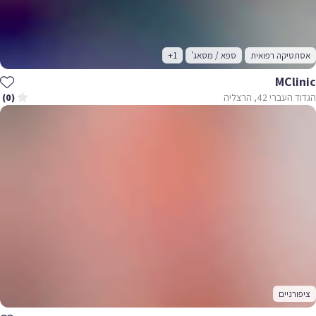
אסתטיקה רפואית
ספא / מסאג'
+1
MClinic
הגדוד העברי 42, הרצליה
(0)
ציפורניים