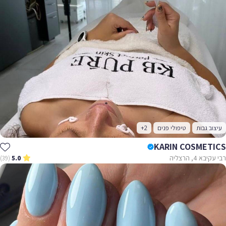
עיצוב גבות
טיפולי פנים
+2
KARIN COSMETICS
רבי עקיבא 4, הרצליה
(39)
5.0