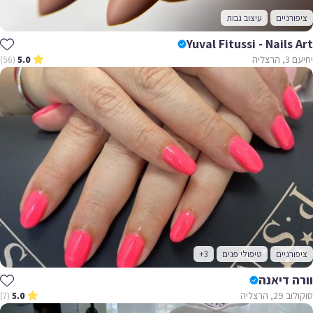
ציפורניים
עיצוב גבות
Yuval Fitussi - Nails Art
יחיעם 3, הרצליה
(56)
5.0
ציפורניים
טיפולי פנים
+3
וורה דיאנה
סוקולוב 29, הרצליה
(7)
5.0