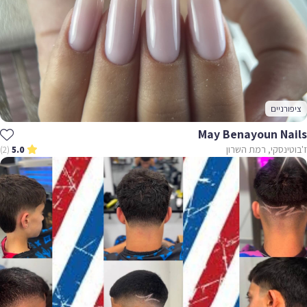
ציפורניים
May Benayoun Nails
ז'בוטינסקי, רמת השרון
(2)
5.0