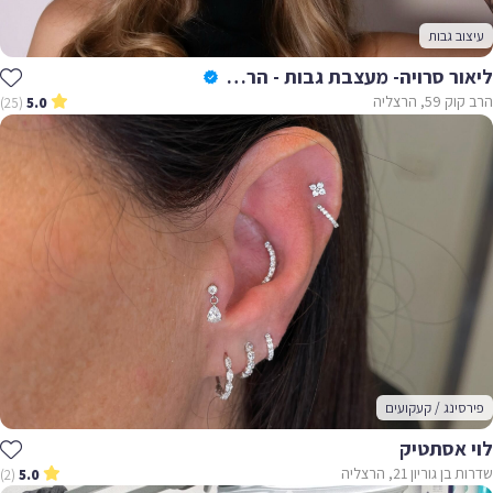
עיצוב גבות
ליאור סרויה- מעצבת גבות - הרצליה
הרב קוק 59, הרצליה
(25)
5.0
פירסינג / קעקועים
לוי אסתטיק
שדרות בן גוריון 21, הרצליה
(2)
5.0