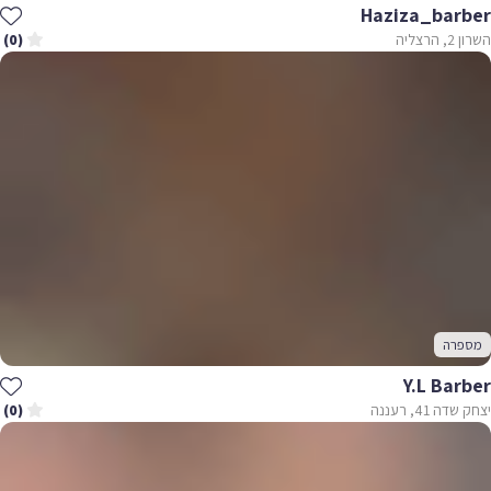
Haziza_barber
השרון 2, הרצליה
(0)
מספרה
Y.l Barber
יצחק שדה 41, רעננה
(0)