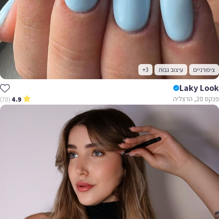
ציפורניים
עיצוב גבות
+3
Laky Look
פנקס 20, הרצליה
(70)
4.9