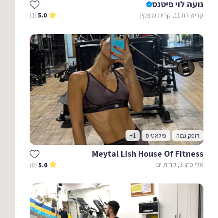
נועה לוי פיטנס
קדיש לוז 11, קרית מוצקין
(1)
5.0
דופק גבוה
פילאטיס
+1
Meytal Lish House Of Fitness
אלי כהן 3, קרית ים
(8)
5.0