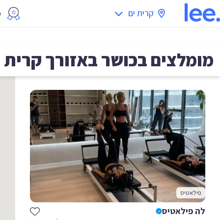
קרית ים
מ
מומלצים בכושר באזורך
קרית י
פילאטיס
לה פילאטיס