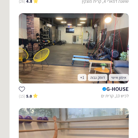
שושנה דמארי 4, קרית מוצקין
(26)
4.8
אימון אישי
דופק גבוה
+1
G-HOUSE
לכיש 13, קרית ים
(15)
5.0