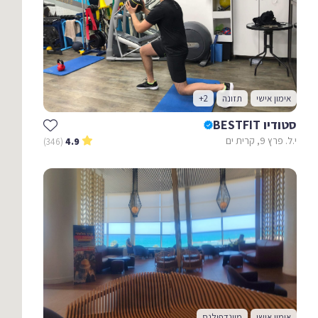
אימון אישי
תזונה
+2
סטודיו BESTFIT
י.ל. פרץ 9, קרית ים
(346)
4.9
אימון אישי
מיינדפולנס