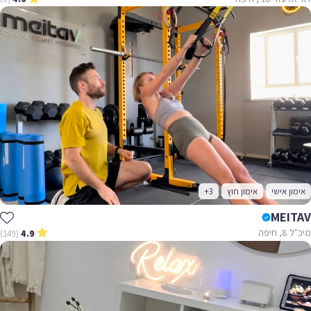
אימון אישי
אימון חוץ
+3
MEITAV
מיכ"ל 8, חיפה
(149)
4.9