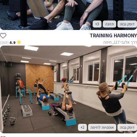
דופק גבוה
תזונה
+3
TRAINING HARMONY
דרך אלנבי 117, חיפה
(368)
4.9
דופק גבוה
אומנויות לחימה
+2