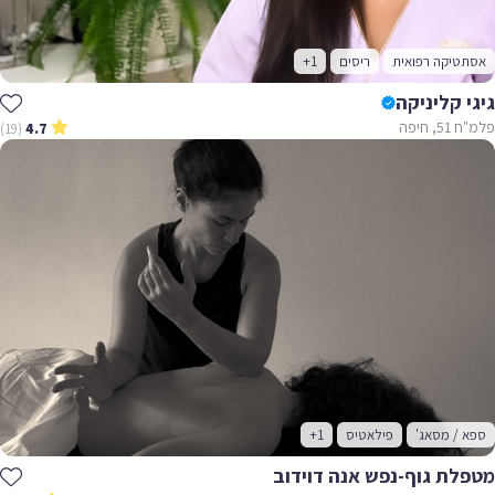
אסתטיקה רפואית
ריסים
+1
גיגי קליניקה
פלמ"ח 51, חיפה
(19)
4.7
ספא / מסאג'
פילאטיס
+1
מטפלת גוף-נפש אנה דוידוב