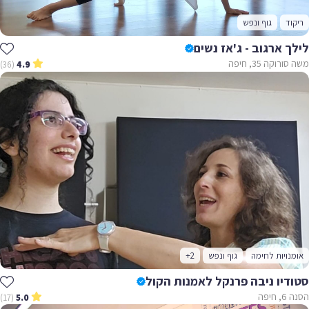
ריקוד
גוף ונפש
לילך ארגוב - ג'אז נשים
משה סורוקה 35, חיפה
(36)
4.9
אומנויות לחימה
גוף ונפש
+2
סטודיו ניבה פרנקל לאמנות הקול
הסנה 6, חיפה
(17)
5.0