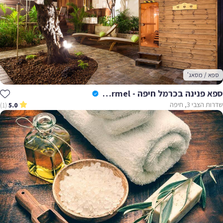
ספא / מסאג'
ספא פנינה בכרמל חיפה - Pnina Bacarmel
שדרות הצבי 3, חיפה
(1)
5.0