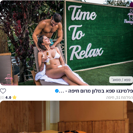
ספא / מסאג'
פלמינגו ספא במלון מרום חיפה - Flamingo Spa
הפלמח 51, חיפה
(0)
4.0