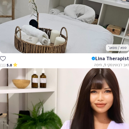
ספא / מסאג'
Lina Therapist
זאב ז'בוטינסקי 9, חיפה
(11)
5.0