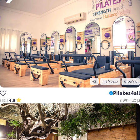
פילאטיס
משקל גוף
+3
Pilates4all
בן צבי, חיפה
(131)
4.9