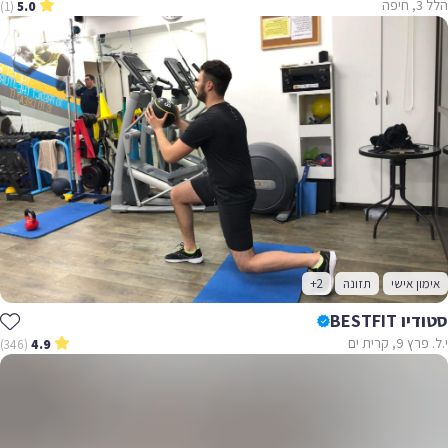
הלל 3, חיפה
(1)
5.0
אימון אישי
תזונה
+2
סטודיו BESTFIT
י.ל. פרץ 9, קרית ים
(346)
4.9