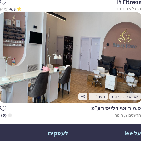
HY Fitness
הרצל 16, חיפה
(479)
4.9
אסתטיקה רפואית
ציפורניים
+3
ס.מ ביוטי פלייס בע״מ
הדשנים 3, חיפה
(0)
על lee
לעסקים