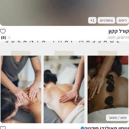
ריסים
ציפורניים
+1
קורל קקון
הדשנים, חיפה
(0)
ספא / מסאג'
עיסוי תאילנדי סוקניה