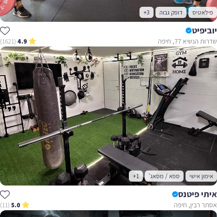
פילאטיס
דופק גבוה
+3
יוביפיט
שדרות הנשיא 77, חיפה
(1621)
4.9
אימון אישי
ספא / מסאג'
+1
איתי פיטנס
אסתר רבין, חיפה
(11)
5.0