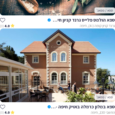
ספא / מסאג'
ספא הולמס פלייס גרנד קניון חיפה -Holmes Place Haifa
גרנד קניון קומה (-4), חיפה
(0)
4.0
ספא / מסאג'
ספא במלון כרמלה בוטיק חיפה - Carmela Boutique
התשבי 130, חיפה
(0)
4.0