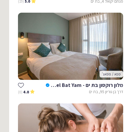
מנחם יקואל 4, בת ים
(19)
5.0
ספא / מסאג'
מלון רוקסון בת ים - Roxon Hotel Bat Yam
דרך בן גוריון 95, בת ים
(0)
4.0