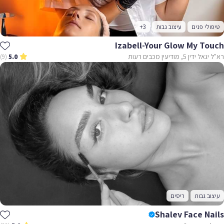
טיפולי פנים
עיצוב גבות
+3
Izabell-Your Glow My Touch
רא"ל יגאל ידין 5, מודיעין מכבים רעות
(9)
5.0
עיצוב גבות
ריסים
Shalev Face Nails