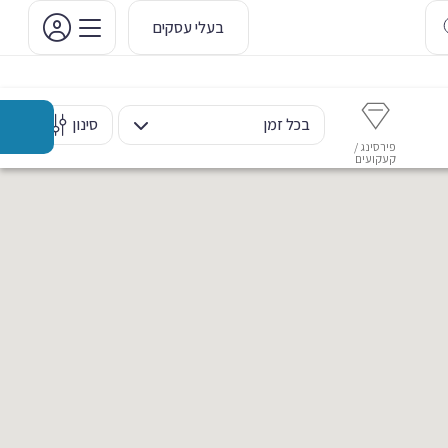
בעלי עסקים
בכל זמן
סינון
פירסינג /
איפור קבוע
איפור ערב
אסתטיקה דנטלית
מ
קעקועים