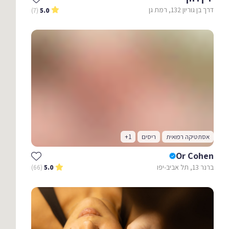
דרך בן גוריון 132, רמת גן
(7)
5.0
אסתטיקה רפואית
ריסים
+1
Or Cohen
ברנר 13, תל אביב-יפו
(66)
5.0