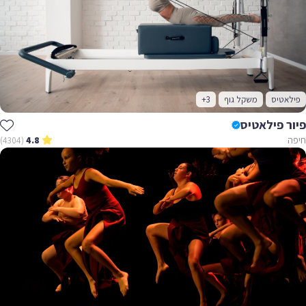
פילאטיס
משקל גוף
+3
פיור פילאטיס
חיפה
(4304)
4.8