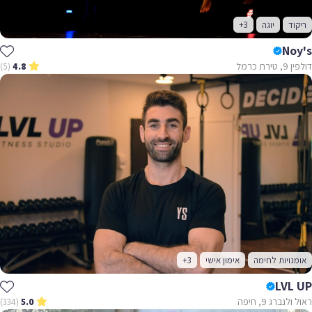
ריקוד
יוגה
+3
Noy's
דולפין 9, טירת כרמל
(5)
4.8
אומנויות לחימה
אימון אישי
+3
LVL UP
ראול ולנברג 9, חיפה
(334)
5.0