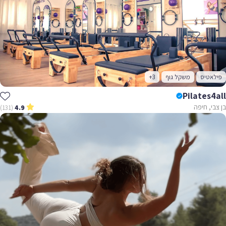
פילאטיס
משקל גוף
+3
Pilates4all
בן צבי, חיפה
(131)
4.9