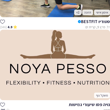
אימון אישי
תזונה
+2
סטודיו BESTFIT
י.ל. פרץ 9, קרית ים
(346)
4.9
משקל גוף
נויה פסו שיעורי גמישות
חיפה