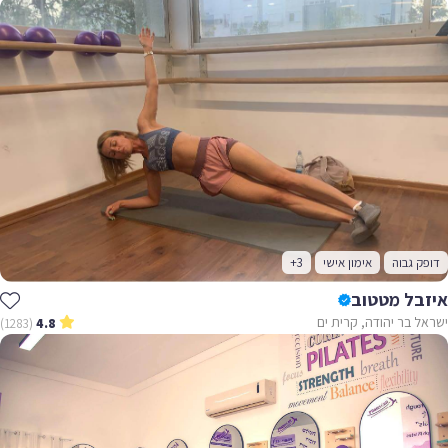
דופק גבוה
אימון אישי
+3
איזבל מטטוב
ישראל בר יהודה, קרית ים
(1283)
4.8