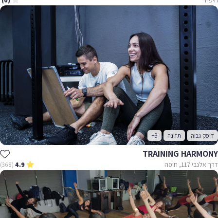
(0)
דופק גבוה
תזונה
+3
TRAINING HARMONY
דרך אלנבי 117, חיפה
(368)
4.9