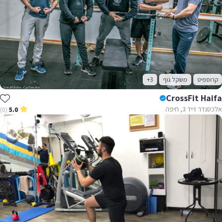
קרוספיט
משקל גוף
+3
CrossFit Haifa
אלכסנדר זייד 3, חיפה
(0)
5.0