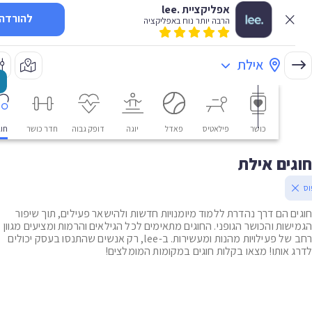
אפליקציית .lee
להורדה
הרבה יותר נוח באפליקציה
אילת
כושר
פילאטיס
פאדל
יוגה
דופק גבוה
חדר כושר
חוגים
ים אילת
ם הם דרך נהדרת ללמוד מיומנויות חדשות ולהישאר פעילים, תוך שיפור
שות והכושר הגופני. החוגים מתאימים לכל הגילאים והרמות ומציעים מגוון
רחב של פעילויות מהנות ומעשירות. ב-lee, רק אנשים שהתנסו בעסק יכולים
 אותו! מצאו בקלות חוגים במקומות המומלצים!